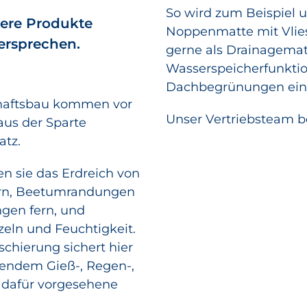
So wird zum Beispiel
sere Produkte
Noppenmatte mit Vlies
ersprechen.
gerne als Drainagemat
Wasserspeicherfunktio
Dachbegrünungen eing
haftsbau kommen vor
Unser Vertriebsteam be
aus der Sparte
tz.
ten sie das Erdreich von
rn, Beetumrandungen
gen fern, und
zeln und Feuchtigkeit.
schierung sichert hier
lendem Gieß-, Regen-,
e dafür vorgesehene