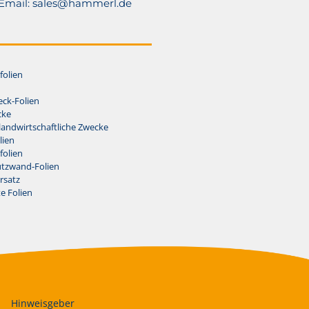
Email:
sales@hammerl.de
folien
ck-Folien
cke
 landwirtschaftliche Zwecke
lien
folien
utzwand-Folien
ersatz
e Folien
|
Hinweisgeber