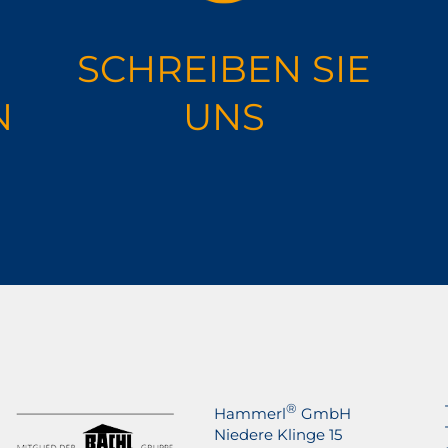
SCHREIBEN SIE
N
UNS
®
Hammerl
GmbH
Niedere Klinge 15