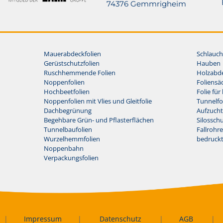
74376 Gemmrigheim
Mauerabdeckfolien
Schlauch
Gerüstschutzfolien
Hauben
Ruschhemmende Folien
Holzabde
Noppenfolien
Foliensä
Hochbeetfolien
Folie für
Noppenfolien mit Vlies und Gleitfolie
Tunnelfo
Dachbegrünung
Aufzucht
Begehbare Grün- und Pflasterflächen
Silossch
Tunnelbaufolien
Fallrohr
Wurzelhemmfolien
bedruckt
Noppenbahn
Verpackungsfolien
|
Impressum
|
Datenschutz
|
AGB