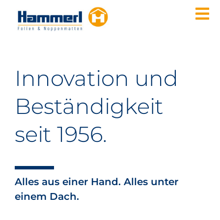
Zum
To
Inhalt
springen
Nav
PRODUKTE
ANWENDUNGSBEREICHE
Innovation und
QUALITÄT & UMWELT
Beständig­keit
UNTERNEHMEN
KONTAKT
seit 1956.
DE
EN
Alles aus einer Hand. Alles unter
einem Dach.