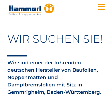
Zum
To
Inhalt
springen
Nav
PRODUKTE
ANWENDUNGSBEREICHE
WIR SUCHEN SIE!
QUALITÄT & UMWELT
UNTERNEHMEN
KONTAKT
Wir sind einer der führenden
deutschen Hersteller von Baufolien,
DE
Noppenmatten und
Dampfbremsfolien mit Sitz in
Gemmrigheim, Baden-Württemberg.