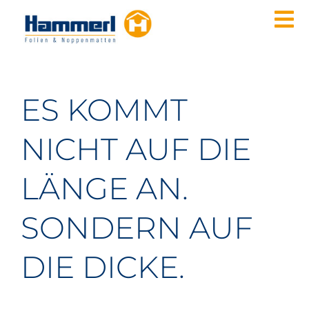
Zum
To
Inhalt
springen
Nav
PRODUKTE
ANWENDUNGSBEREICHE
ES KOMMT
QUALITÄT & UMWELT
NICHT AUF DIE
UNTERNEHMEN
KONTAKT
LÄNGE AN.
DE
SONDERN AUF
EN
DIE DICKE.